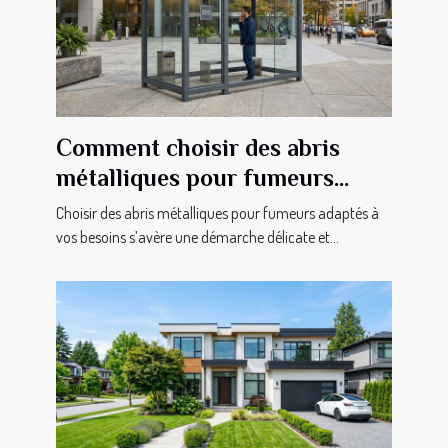
Comment choisir des abris
métalliques pour fumeurs
adaptés à vos besoins ?
Choisir des abris métalliques pour fumeurs adaptés à
vos besoins s’avère une démarche délicate et...