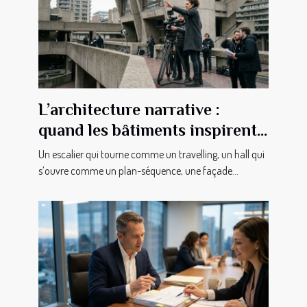
L’architecture narrative :
quand les bâtiments inspirent
les cinéastes
Un escalier qui tourne comme un travelling, un hall qui
s’ouvre comme un plan-séquence, une façade...