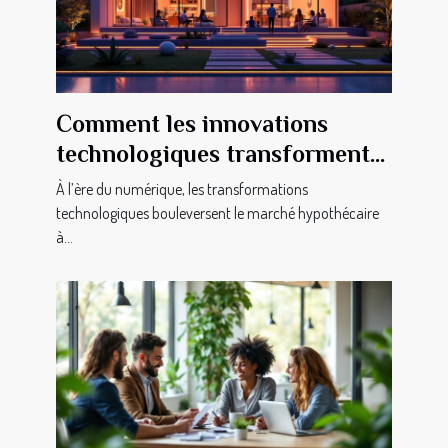
Comment les innovations
technologiques transforment-
elles le marché hypothécaire ?
À l’ère du numérique, les transformations
technologiques bouleversent le marché hypothécaire
à...