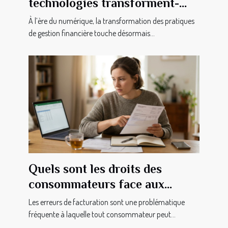
technologies transforment-
elles la gestion financière des
À l’ère du numérique, la transformation des pratiques
PME ?
de gestion financière touche désormais...
Quels sont les droits des
consommateurs face aux
erreurs de facturation ?
Les erreurs de facturation sont une problématique
fréquente à laquelle tout consommateur peut...