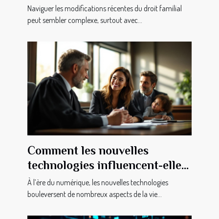
droit familial ?
Naviguer les modifications récentes du droit familial
peut sembler complexe, surtout avec...
Comment les nouvelles
technologies influencent-elles
le droit de la famille ?
À l’ère du numérique, les nouvelles technologies
bouleversent de nombreux aspects de la vie...