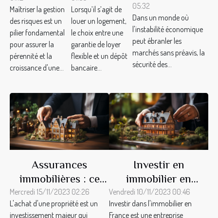
gestion des
de loyer
05:32
avec les bonnes
Maîtriser la gestion
Lorsqu’il s’agit de
risques dans
flexible et
Dans un monde où
des risques est un
louer un logement,
polices
votre
un dépôt
l'instabilité économique
pilier fondamental
le choix entre une
d'assurance
peut ébranler les
entreprise
bancaire ?
pour assurer la
garantie de loyer
marchés sans préavis, la
pérennité et la
flexible et un dépôt
sécurité des...
croissance d'une...
bancaire...
Assurances
Investir en
immobilières : ce
immobilier en
qu'il faut savoir
France : quelles
Mercredi 15/11/2023 02:26
Vendredi 10/11/2023 00:46
L'achat d'une propriété est un
Investir dans l'immobilier en
avant d'acheter à
assurances choisir ?
investissement majeur qui
France est une entreprise