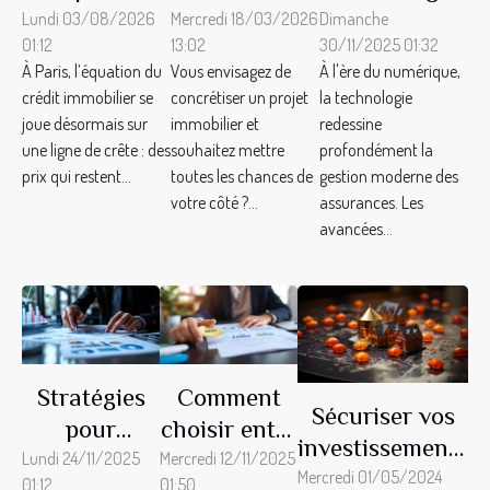
immobilier à
de prêt peut
influence-t-
Lundi 03/08/2026
Mercredi 18/03/2026
Dimanche
01:12
13:02
30/11/2025 01:32
Paris : l’épée
transformer
elle la gestion
À Paris, l’équation du
Vous envisagez de
À l'ère du numérique,
de Damoclès
vos projets
moderne des
crédit immobilier se
concrétiser un projet
la technologie
des prix et de
immobiliers ?
assurances ?
joue désormais sur
immobilier et
redessine
la
une ligne de crête : des
souhaitez mettre
profondément la
prix qui restent...
concurrence
toutes les chances de
gestion moderne des
votre côté ?...
assurances. Les
avancées...
Stratégies
Comment
Sécuriser vos
pour
choisir entre
investissements
optimiser la
une garantie
Lundi 24/11/2025
Mercredi 12/11/2025
immobiliers
Mercredi 01/05/2024
01:12
01:50