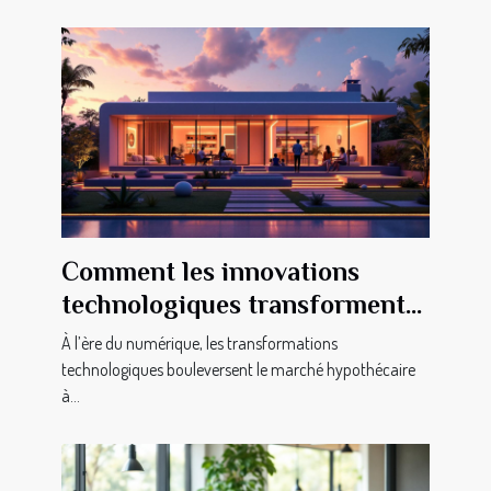
Comment les innovations
technologiques transforment-
elles le marché hypothécaire ?
À l’ère du numérique, les transformations
technologiques bouleversent le marché hypothécaire
à...