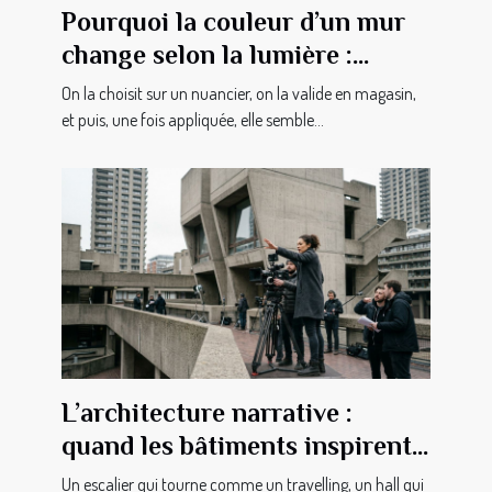
Pourquoi la couleur d’un mur
change selon la lumière :
secrets révélés
On la choisit sur un nuancier, on la valide en magasin,
et puis, une fois appliquée, elle semble...
L’architecture narrative :
quand les bâtiments inspirent
les cinéastes
Un escalier qui tourne comme un travelling, un hall qui