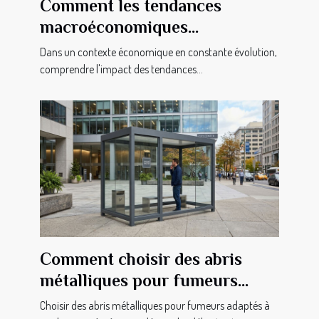
Comment les tendances
macroéconomiques
influencent-elles les petites
Dans un contexte économique en constante évolution,
entreprises ?
comprendre l'impact des tendances...
Comment choisir des abris
métalliques pour fumeurs
adaptés à vos besoins ?
Choisir des abris métalliques pour fumeurs adaptés à