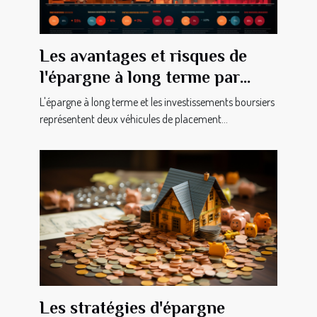
Les avantages et risques de
l'épargne à long terme par
rapport aux investissements
L'épargne à long terme et les investissements boursiers
boursiers
représentent deux véhicules de placement...
Les stratégies d'épargne