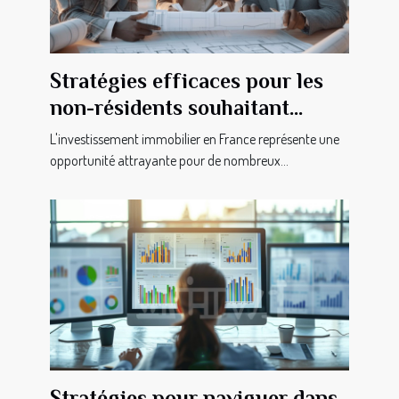
Stratégies efficaces pour les
non-résidents souhaitant
investir dans l'immobilier
L'investissement immobilier en France représente une
français
opportunité attrayante pour de nombreux...
Stratégies pour naviguer dans