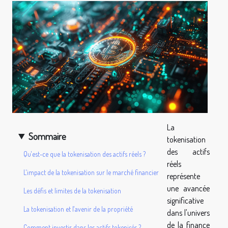
La
Sommaire
tokenisation
des actifs
Qu'est-ce que la tokenisation des actifs réels ?
réels
L'impact de la tokenisation sur le marché financier
représente
une avancée
Les défis et limites de la tokenisation
significative
La tokenisation et l'avenir de la propriété
dans l'univers
de la finance
Comment investir dans les actifs tokenisés ?