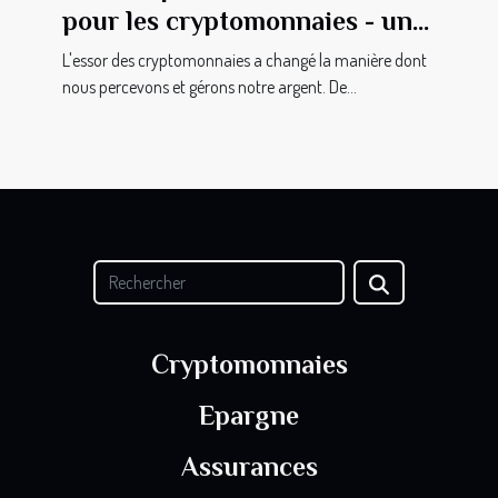
pour les cryptomonnaies - un
outil indispensable
L'essor des cryptomonnaies a changé la manière dont
nous percevons et gérons notre argent. De...
Cryptomonnaies
Epargne
Assurances