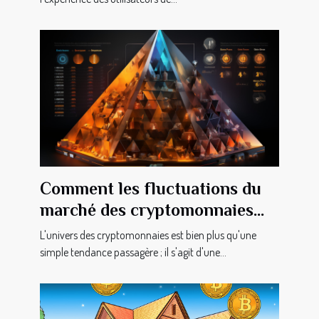
Comment les fluctuations du
marché des cryptomonnaies
impactent-elles l'économie
L'univers des cryptomonnaies est bien plus qu'une
globale ?
simple tendance passagère ; il s'agit d'une...