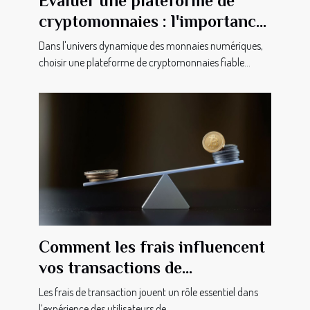
Évaluer une plateforme de
cryptomonnaies : l'importance
des avis clients
Dans l'univers dynamique des monnaies numériques,
choisir une plateforme de cryptomonnaies fiable...
Comment les frais influencent
vos transactions de
cryptomonnaie ?
Les frais de transaction jouent un rôle essentiel dans
l’expérience des utilisateurs de...