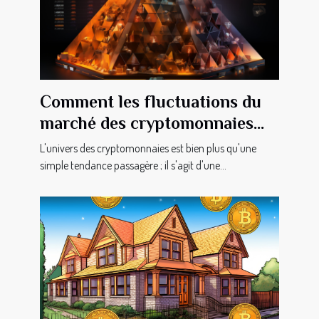
Comment les fluctuations du
marché des cryptomonnaies
impactent-elles l'économie
L'univers des cryptomonnaies est bien plus qu'une
globale ?
simple tendance passagère ; il s'agit d'une...