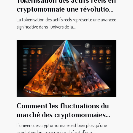
Tokenisation des actifs réels en
cryptomonnaie une révolution
en marche
La tokenisation des actifs réels représente une avancée
significative dans l'univers de la...
Comment les fluctuations du
marché des cryptomonnaies
impactent-elles l'économie
L'univers des cryptomonnaies est bien plus qu'une
globale ?
simple tendance passagère ; il s'agit d'une...