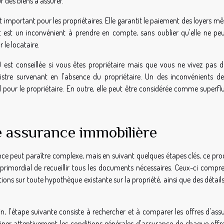
r des biens à assurer.
out important pour les propriétaires. Elle garantit le paiement des loyers 
ût est un inconvénient à prendre en compte, sans oublier qu'elle ne peu
 le locataire.
est conseillée si vous êtes propriétaire mais que vous ne vivez pas d
istre survenant en l'absence du propriétaire. Un des inconvénients de
 pour le propriétaire. En outre, elle peut être considérée comme superflu
 assurance immobilière
ce peut paraître complexe, mais en suivant quelques étapes clés, ce pro
 primordial de recueillir tous les documents nécessaires. Ceux-ci compr
ns sur toute hypothèque existante sur la propriété, ainsi que des détails
 l'étape suivante consiste à rechercher et à comparer les offres d'ass
iner attentivement les conditions générales d'assurance de chaque offr