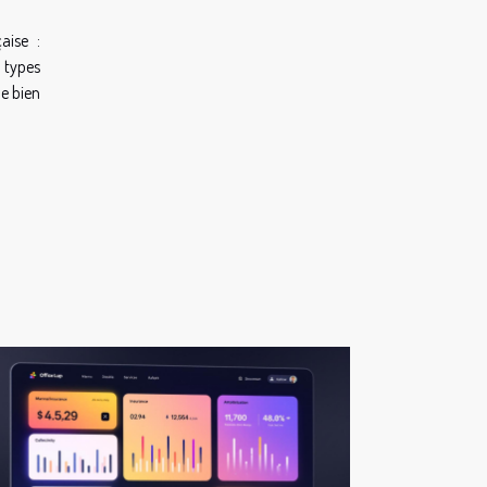
aise :
x types
de bien