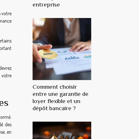
entreprise
à votre
surance
rtains
portant
devrez
 votre
Comment choisir
entre une garantie de
es
loyer flexible et un
dépôt bancaire ?
nformé.
gât des
use, en