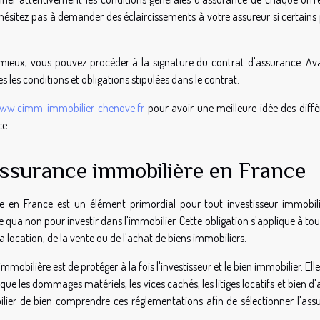
'hésitez pas à demander des éclaircissements à votre assureur si certains
e mieux, vous pouvez procéder à la signature du contrat d'assurance. Av
les conditions et obligations stipulées dans le contrat.
ww.cimm-immobilier-chenove.fr
pour avoir une meilleure idée des diffé
ce.
assurance immobilière en France
re en France est un élément primordial pour tout investisseur immobili
e qua non pour investir dans l'immobilier. Cette obligation s'applique à tou
a location, de la vente ou de l'achat de biens immobiliers.
mobilière est de protéger à la fois l'investisseur et le bien immobilier. Elle
s que les dommages matériels, les vices cachés, les litiges locatifs et bien d'
ilier de bien comprendre ces réglementations afin de sélectionner l'ass