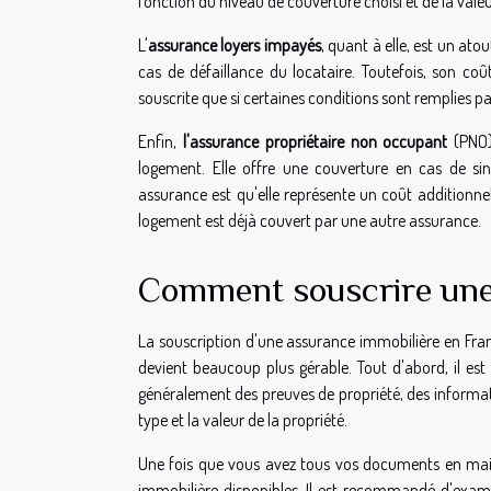
fonction du niveau de couverture choisi et de la valeu
L'
assurance loyers impayés
, quant à elle, est un at
cas de défaillance du locataire. Toutefois, son co
souscrite que si certaines conditions sont remplies par
Enfin,
l'assurance propriétaire non occupant
(PNO) 
logement. Elle offre une couverture en cas de sin
assurance est qu'elle représente un coût additionnel
logement est déjà couvert par une autre assurance.
Comment souscrire une
La souscription d'une assurance immobilière en Fran
devient beaucoup plus gérable. Tout d'abord, il est
généralement des preuves de propriété, des informatio
type et la valeur de la propriété.
Une fois que vous avez tous vos documents en main,
immobilière disponibles. Il est recommandé d'exam