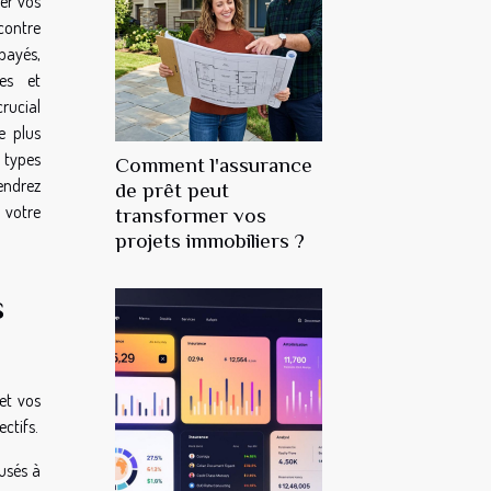
er vos
 contre
payés,
es et
crucial
e plus
s types
Comment l'assurance
endrez
de prêt peut
 votre
transformer vos
projets immobiliers ?
s
et vos
ectifs.
usés à