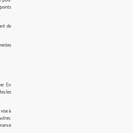
 points
ant de
rentes
er. En
tes les
 vise à
autres.
urance