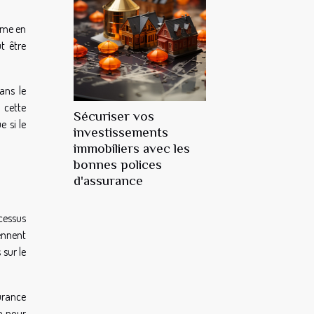
même en
t être
ans le
 cette
Sécuriser vos
e si le
investissements
immobiliers avec les
bonnes polices
d'assurance
cessus
ennent
 sur le
urance
e pour