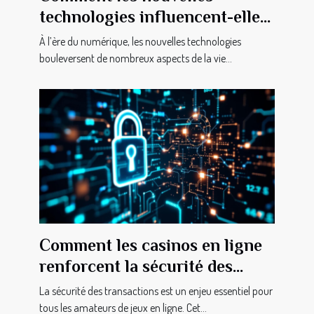
technologies influencent-elles
le droit de la famille ?
À l’ère du numérique, les nouvelles technologies
bouleversent de nombreux aspects de la vie...
Comment les casinos en ligne
renforcent la sécurité des
transactions ?
La sécurité des transactions est un enjeu essentiel pour
tous les amateurs de jeux en ligne. Cet...