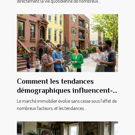
directement la vie quotidienne de nombreux...
Comment les tendances
démographiques influencent-
elles le marché immobilier ?
Le marché immobilier évolue sans cesse sous l’effet de
nombreux facteurs, et les tendances...