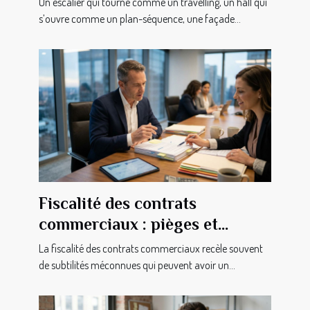
Un escalier qui tourne comme un travelling, un hall qui
s’ouvre comme un plan-séquence, une façade...
Fiscalité des contrats
commerciaux : pièges et
astuces insoupçonnés pour
La fiscalité des contrats commerciaux recèle souvent
dirigeants
de subtilités méconnues qui peuvent avoir un...