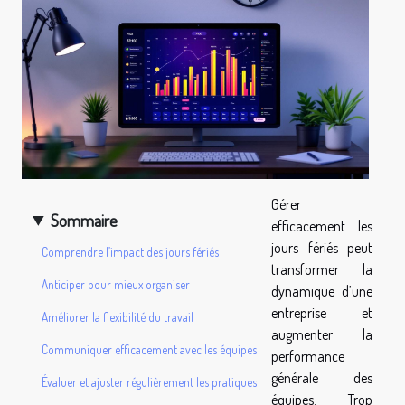
Gérer
Sommaire
efficacement les
jours fériés peut
Comprendre l’impact des jours fériés
transformer la
Anticiper pour mieux organiser
dynamique d’une
entreprise et
Améliorer la flexibilité du travail
augmenter la
Communiquer efficacement avec les équipes
performance
générale des
Évaluer et ajuster régulièrement les pratiques
équipes. Trop