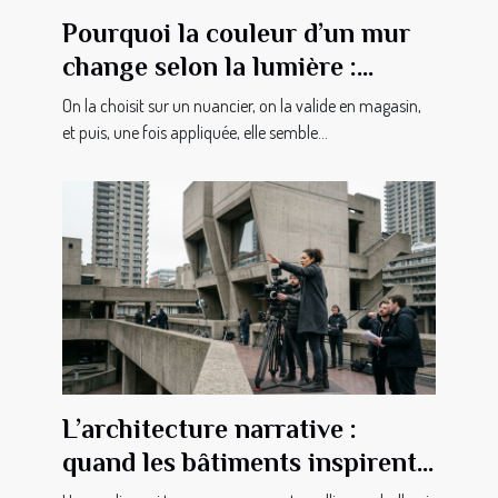
Pourquoi la couleur d’un mur
change selon la lumière :
secrets révélés
On la choisit sur un nuancier, on la valide en magasin,
et puis, une fois appliquée, elle semble...
L’architecture narrative :
quand les bâtiments inspirent
les cinéastes