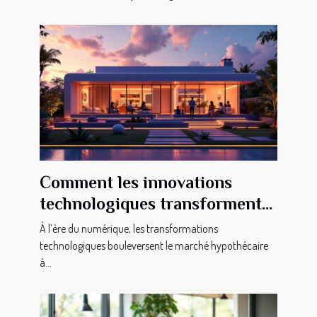
Comment les innovations
technologiques transforment-
elles le marché hypothécaire ?
À l’ère du numérique, les transformations
technologiques bouleversent le marché hypothécaire
à...