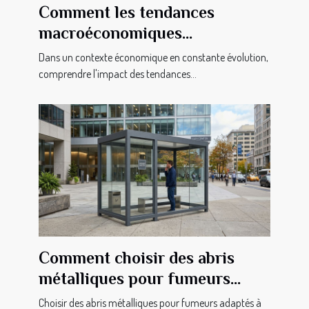
Comment les tendances
macroéconomiques
influencent-elles les petites
Dans un contexte économique en constante évolution,
entreprises ?
comprendre l'impact des tendances...
Comment choisir des abris
métalliques pour fumeurs
adaptés à vos besoins ?
Choisir des abris métalliques pour fumeurs adaptés à